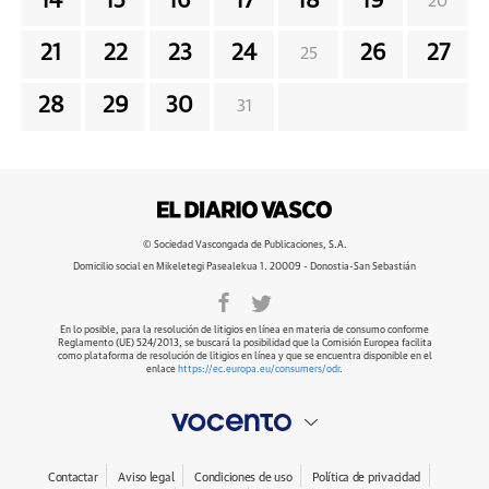
14
15
16
17
18
19
20
21
22
23
24
26
27
25
28
29
30
31
© Sociedad Vascongada de Publicaciones, S.A.
Domicilio social en Mikeletegi Pasealekua 1. 20009 - Donostia-San Sebastián
En lo posible, para la resolución de litigios en línea en materia de consumo conforme
Reglamento (UE) 524/2013, se buscará la posibilidad que la Comisión Europea facilita
como plataforma de resolución de litigios en línea y que se encuentra disponible en el
enlace
https://ec.europa.eu/consumers/odr
.
Contactar
Aviso legal
Condiciones de uso
Política de privacidad