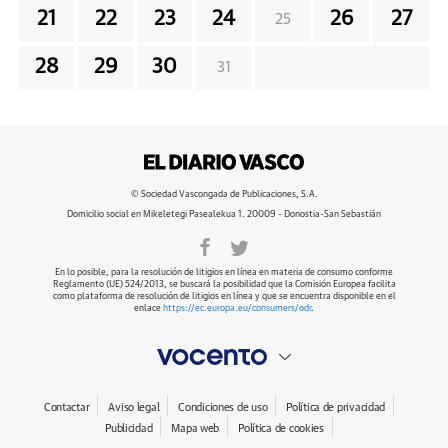
21
22
23
24
26
27
25
28
29
30
31
© Sociedad Vascongada de Publicaciones, S.A.
Domicilio social en Mikeletegi Pasealekua 1. 20009 - Donostia-San Sebastián
En lo posible, para la resolución de litigios en línea en materia de consumo conforme
Reglamento (UE) 524/2013, se buscará la posibilidad que la Comisión Europea facilita
como plataforma de resolución de litigios en línea y que se encuentra disponible en el
enlace
https://ec.europa.eu/consumers/odr
.
Contactar
Aviso legal
Condiciones de uso
Política de privacidad
Publicidad
Mapa web
Política de cookies