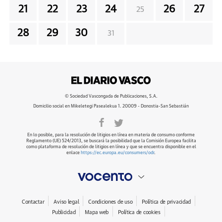
21
22
23
24
26
27
25
28
29
30
31
© Sociedad Vascongada de Publicaciones, S.A.
Domicilio social en Mikeletegi Pasealekua 1. 20009 - Donostia-San Sebastián
En lo posible, para la resolución de litigios en línea en materia de consumo conforme
Reglamento (UE) 524/2013, se buscará la posibilidad que la Comisión Europea facilita
como plataforma de resolución de litigios en línea y que se encuentra disponible en el
enlace
https://ec.europa.eu/consumers/odr
.
Contactar
Aviso legal
Condiciones de uso
Política de privacidad
Publicidad
Mapa web
Política de cookies