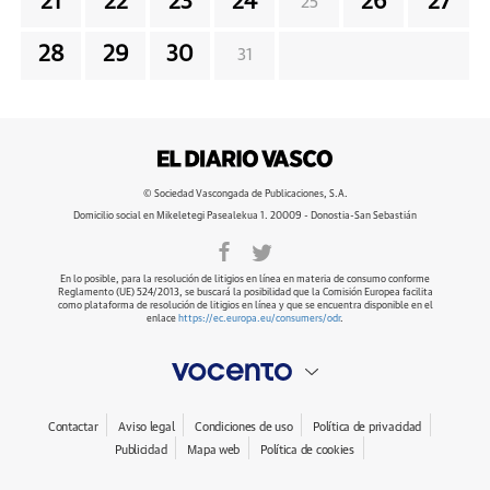
21
22
23
24
26
27
25
28
29
30
31
© Sociedad Vascongada de Publicaciones, S.A.
Domicilio social en Mikeletegi Pasealekua 1. 20009 - Donostia-San Sebastián
En lo posible, para la resolución de litigios en línea en materia de consumo conforme
Reglamento (UE) 524/2013, se buscará la posibilidad que la Comisión Europea facilita
como plataforma de resolución de litigios en línea y que se encuentra disponible en el
enlace
https://ec.europa.eu/consumers/odr
.
Contactar
Aviso legal
Condiciones de uso
Política de privacidad
Publicidad
Mapa web
Política de cookies