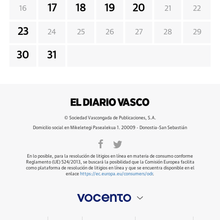
17
18
19
20
16
21
22
23
24
25
26
27
28
29
30
31
© Sociedad Vascongada de Publicaciones, S.A.
Domicilio social en Mikeletegi Pasealekua 1. 20009 - Donostia-San Sebastián
En lo posible, para la resolución de litigios en línea en materia de consumo conforme
Reglamento (UE) 524/2013, se buscará la posibilidad que la Comisión Europea facilita
como plataforma de resolución de litigios en línea y que se encuentra disponible en el
enlace
https://ec.europa.eu/consumers/odr
.