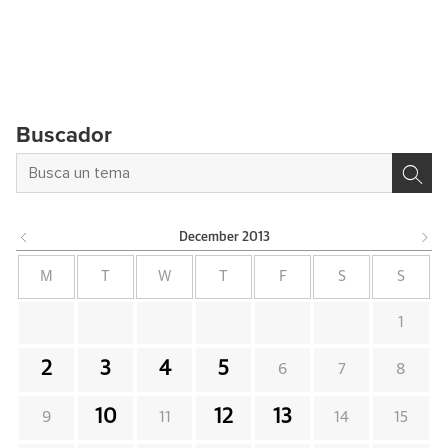
Buscador
December
2013
M
T
W
T
F
S
S
1
2
3
4
5
6
7
8
10
12
13
9
11
14
15