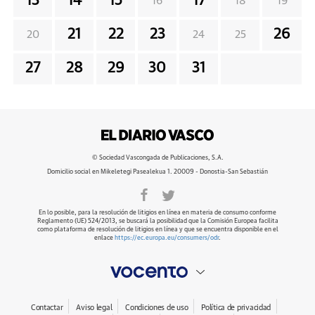
13
14
15
17
16
18
19
21
22
23
26
20
24
25
27
28
29
30
31
© Sociedad Vascongada de Publicaciones, S.A.
Domicilio social en Mikeletegi Pasealekua 1. 20009 - Donostia-San Sebastián
En lo posible, para la resolución de litigios en línea en materia de consumo conforme
Reglamento (UE) 524/2013, se buscará la posibilidad que la Comisión Europea facilita
como plataforma de resolución de litigios en línea y que se encuentra disponible en el
enlace
https://ec.europa.eu/consumers/odr
.
Contactar
Aviso legal
Condiciones de uso
Política de privacidad