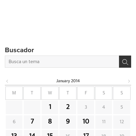
Buscador
January
2014
M
T
W
T
F
S
S
1
2
3
4
5
7
8
9
10
6
11
12