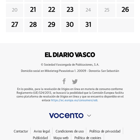
21
22
23
26
20
24
25
27
28
29
30
31
© Sociedad Vascongada de Publicaciones, S.A.
Domicilio social en Mikeletegi Pasealekua 1. 20009 - Donostia-San Sebastián
En lo posible, para la resolución de litigios en línea en materia de consumo conforme
Reglamento (UE) 524/2013, se buscará la posibilidad que la Comisión Europea facilita
como plataforma de resolución de litigios en línea y que se encuentra disponible en el
enlace
https://ec.europa.eu/consumers/odr
.
Contactar
Aviso legal
Condiciones de uso
Política de privacidad
Publicidad
Mapa web
Política de cookies