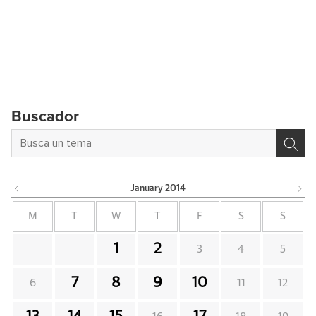
Buscador
January
2014
M
T
W
T
F
S
S
1
2
3
4
5
7
8
9
10
6
11
12