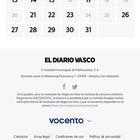
13
14
15
17
16
18
19
21
22
23
26
20
24
25
27
28
29
30
31
© Sociedad Vascongada de Publicaciones, S.A.
Domicilio social en Mikeletegi Pasealekua 1. 20009 - Donostia-San Sebastián
En lo posible, para la resolución de litigios en línea en materia de consumo conforme
Reglamento (UE) 524/2013, se buscará la posibilidad que la Comisión Europea facilita
como plataforma de resolución de litigios en línea y que se encuentra disponible en el
enlace
https://ec.europa.eu/consumers/odr
.
Contactar
Aviso legal
Condiciones de uso
Política de privacidad