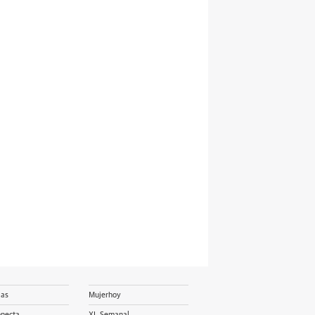
ias
Mujerhoy
onecta
XL Semanal