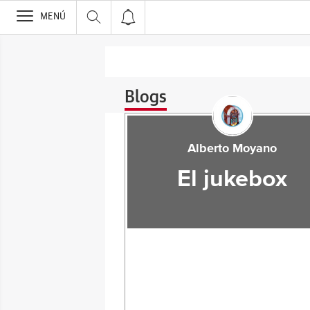
>
MENÚ
Blogs
Alberto Moyano
El jukebox