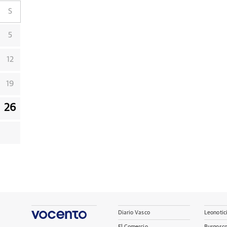
S
5
12
19
26
Diario Vasco
Leonotic
El Comercio
Burgosc