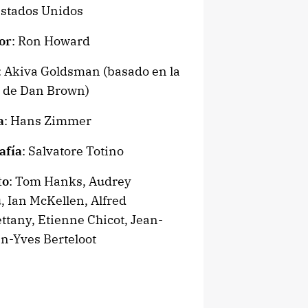
Estados Unidos
or
: Ron Howard
: Akiva Goldsman (basado en la
 de Dan Brown)
a
: Hans Zimmer
afía
: Salvatore Totino
to
: Tom Hanks, Audrey
, Ian McKellen, Alfred
ttany, Etienne Chicot, Jean-
an-Yves Berteloot