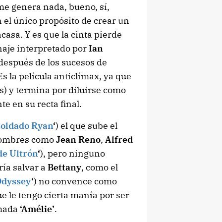
 me genera nada, bueno, sí,
 el único propósito de crear un
casa. Y es que la cinta pierde
naje interpretado por
Ian
 después de los sucesos de
s la película anticlímax, ya que
s) y termina por diluirse como
e en su recta final.
 soldado Ryan
‘
) el que sube el
 nombres como
Jean Reno
,
Alfred
de Ultrón
‘
), pero ninguno
ría salvar a
Bettany
, como el
Odyssey
‘
) no convence como
ue le tengo cierta manía por ser
amada
‘Amélie’
.