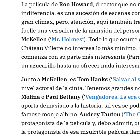
La película de
Ron Howard
, director que no
indiferencia, es una sucesión de escenas con
gran clímax, pero, atención, aquí también fra
fuelle una vez salen de la mansión del perso
McKellen
(
‘
Mr. Holmes
‘
). Todo lo que ocurre
Château Villette no interesa lo más mínimo. E
comienza con su parte más interesante (Parí
un azucarillo hasta no ofrecer nada interesant
Junto a
McKellen
, es
Tom Hanks
(
‘
Salvar al
nivel actoral de la cinta. Tenemos grandes
Molina
o
Paul Bettany
(
‘
Vengadores. La era 
aporta demasiado a la historia, tal vez se pod
famoso monje albino.
Audrey Tautou
(
‘
The 
protagonista de la película y, debo admitir, q
la protagonista de esa insufrible película ll