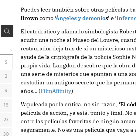
Puedes leer también sobre otras películas b
Brown
como
‘
Ángeles y demonio
s’
e
‘
Infern
El catedrático y afamado simbologista Rober
acudir una noche al Museo del Louvre, cuand
restaurador deja tras de sí un misterioso rast
ayuda de la criptógrafa de la policía Sophie
S
propia vida, Langdon descubre que la obra 
una serie de misterios que apuntan a una so
2
custodiar un antiguo secreto que ha permane
años… (
FilmAffinity
)
9
Vapuleada por la crítica, no sin razón,
‘El có
16
película de acción, ya está, punto y final. No
23
entre las películas favoritas de ningún amant
seguramente. No es una película que vaya a a
30