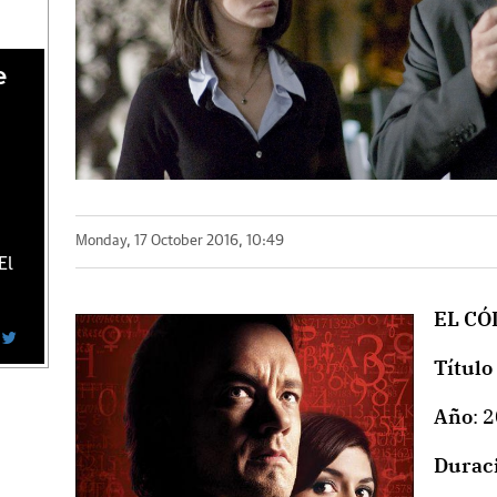
e
Monday, 17 October 2016, 10:49
El
EL CÓ
Título
Año
: 
Durac