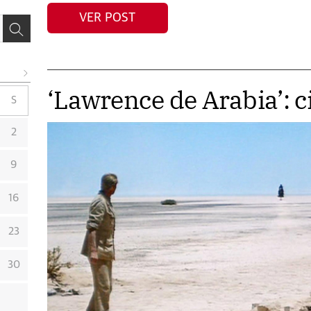
VER POST
‘Lawrence de Arabia’: 
S
2
9
16
23
30