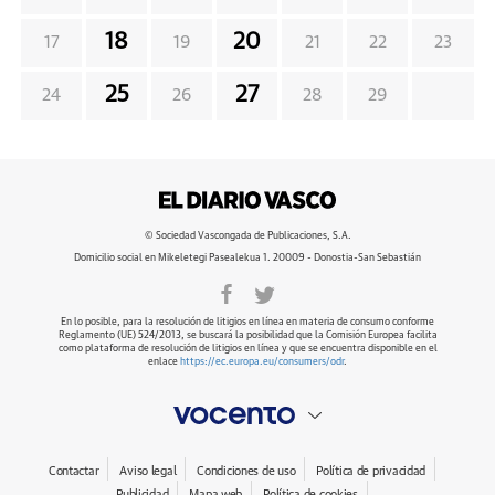
18
20
17
19
21
22
23
25
27
24
26
28
29
© Sociedad Vascongada de Publicaciones, S.A.
Domicilio social en Mikeletegi Pasealekua 1. 20009 - Donostia-San Sebastián
En lo posible, para la resolución de litigios en línea en materia de consumo conforme
Reglamento (UE) 524/2013, se buscará la posibilidad que la Comisión Europea facilita
como plataforma de resolución de litigios en línea y que se encuentra disponible en el
enlace
https://ec.europa.eu/consumers/odr
.
Contactar
Aviso legal
Condiciones de uso
Política de privacidad
Publicidad
Mapa web
Política de cookies