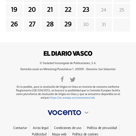
19
20
21
22
23
24
25
26
27
28
29
30
31
© Sociedad Vascongada de Publicaciones, S.A.
Domicilio social en Mikeletegi Pasealekua 1. 20009 - Donostia-San Sebastián
En lo posible, para la resolución de litigios en línea en materia de consumo conforme
Reglamento (UE) 524/2013, se buscará la posibilidad que la Comisión Europea facilita
como plataforma de resolución de litigios en línea y que se encuentra disponible en el
enlace
https://ec.europa.eu/consumers/odr
.
Contactar
Aviso legal
Condiciones de uso
Política de privacidad
Publicidad
Mapa web
Política de cookies