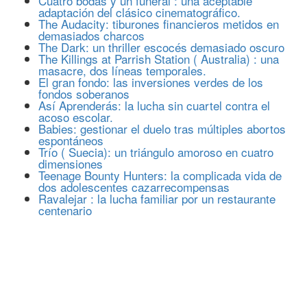
Cuatro bodas y un funeral : una aceptable
adaptación del clásico cinematográfico.
The Audacity: tiburones financieros metidos en
demasiados charcos
The Dark: un thriller escocés demasiado oscuro
The Killings at Parrish Station ( Australia) : una
masacre, dos líneas temporales.
El gran fondo: las inversiones verdes de los
fondos soberanos
Así Aprenderás: la lucha sin cuartel contra el
acoso escolar.
Babies: gestionar el duelo tras múltiples abortos
espontáneos
Trío ( Suecia): un triángulo amoroso en cuatro
dimensiones
Teenage Bounty Hunters: la complicada vida de
dos adolescentes cazarrecompensas
Ravalejar : la lucha familiar por un restaurante
centenario