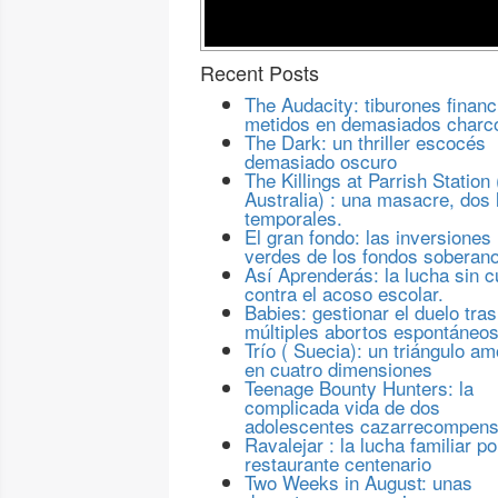
Recent Posts
The Audacity: tiburones financ
metidos en demasiados charc
The Dark: un thriller escocés
demasiado oscuro
The Killings at Parrish Station 
Australia) : una masacre, dos 
temporales.
El gran fondo: las inversiones
verdes de los fondos soberan
Así Aprenderás: la lucha sin c
contra el acoso escolar.
Babies: gestionar el duelo tras
múltiples abortos espontáneo
Trío ( Suecia): un triángulo a
en cuatro dimensiones
Teenage Bounty Hunters: la
complicada vida de dos
adolescentes cazarrecompen
Ravalejar : la lucha familiar po
restaurante centenario
Two Weeks in August: unas