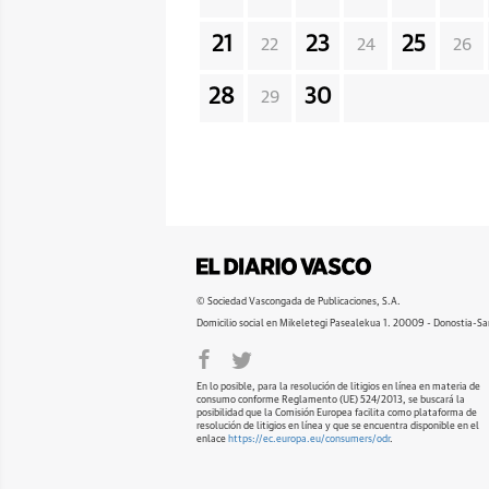
21
23
25
22
24
26
28
30
29
© Sociedad Vascongada de Publicaciones, S.A.
Domicilio social en Mikeletegi Pasealekua 1. 20009 - Donostia-Sa
En lo posible, para la resolución de litigios en línea en materia de
consumo conforme Reglamento (UE) 524/2013, se buscará la
posibilidad que la Comisión Europea facilita como plataforma de
resolución de litigios en línea y que se encuentra disponible en el
enlace
https://ec.europa.eu/consumers/odr
.