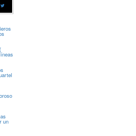
ieros
os
(
líneas
os
uartel
s
moroso
sas
r un