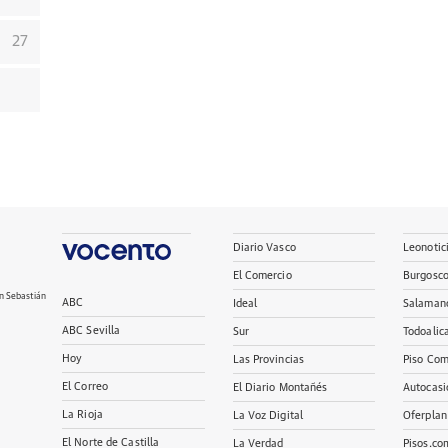
27
Diario Vasco
Leonotic
El Comercio
Burgosc
n Sebastián
ABC
Ideal
Salaman
ABC Sevilla
Sur
Todoalic
Hoy
Las Provincias
Piso Com
El Correo
El Diario Montañés
Autocasi
La Rioja
La Voz Digital
Oferplan
El Norte de Castilla
La Verdad
Pisos.co