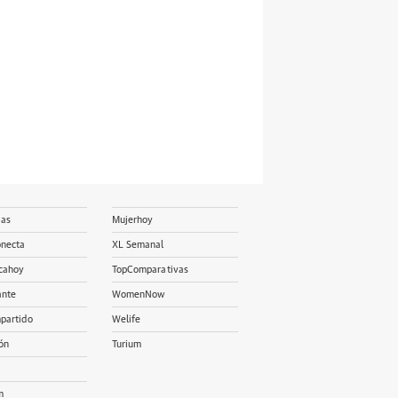
ias
Mujerhoy
onecta
XL Semanal
cahoy
TopComparativas
ante
WomenNow
partido
Welife
ón
Turium
m