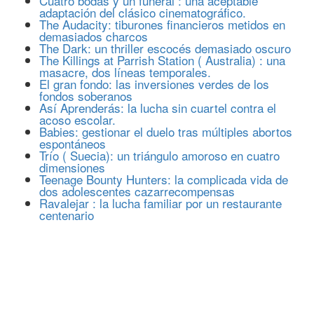
Cuatro bodas y un funeral : una aceptable
adaptación del clásico cinematográfico.
The Audacity: tiburones financieros metidos en
demasiados charcos
The Dark: un thriller escocés demasiado oscuro
The Killings at Parrish Station ( Australia) : una
masacre, dos líneas temporales.
El gran fondo: las inversiones verdes de los
fondos soberanos
Así Aprenderás: la lucha sin cuartel contra el
acoso escolar.
Babies: gestionar el duelo tras múltiples abortos
espontáneos
Trío ( Suecia): un triángulo amoroso en cuatro
dimensiones
Teenage Bounty Hunters: la complicada vida de
dos adolescentes cazarrecompensas
Ravalejar : la lucha familiar por un restaurante
centenario