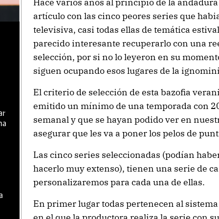
Hace varios años al principio de la andadura 
artículo con las cinco peores series que habi
televisiva, casi todas ellas de temática estiv
parecido interesante recuperarlo con una re
selección, por si no lo leyeron en su mome
siguen ocupando esos lugares de la ignomini
El criterio de selección de esta bazofia vera
emitido un mínimo de una temporada con 20 
ar
semanal y que se hayan podido ver en nuestro
ma
asegurar que les va a poner los pelos de punt
Las cinco series seleccionadas (podían habe
hacerlo muy extenso), tienen una serie de c
personalizaremos para cada una de ellas.
a
En primer lugar todas pertenecen al sistema 
en el que la productora realiza la serie con s