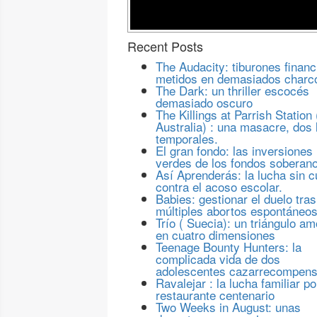
Recent Posts
The Audacity: tiburones financ
metidos en demasiados charc
The Dark: un thriller escocés
demasiado oscuro
The Killings at Parrish Station 
Australia) : una masacre, dos 
temporales.
El gran fondo: las inversiones
verdes de los fondos soberan
Así Aprenderás: la lucha sin c
contra el acoso escolar.
Babies: gestionar el duelo tras
múltiples abortos espontáneo
Trío ( Suecia): un triángulo a
en cuatro dimensiones
Teenage Bounty Hunters: la
complicada vida de dos
adolescentes cazarrecompen
Ravalejar : la lucha familiar po
restaurante centenario
Two Weeks in August: unas