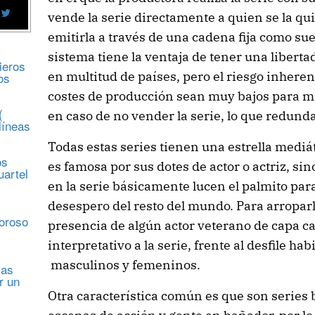
vende la serie directamente a quien se la qu
emitirla a través de una cadena fija como suel
sistema tiene la ventaja de tener una liberta
ieros
en multitud de países, pero el riesgo inheren
os
costes de producción sean muy bajos para mi
(
en caso de no vender la serie, lo que redunda 
líneas
Todas estas series tienen una estrella mediá
os
es famosa por sus dotes de actor o actriz, sin
uartel
en la serie básicamente lucen el palmito para
desespero del resto del mundo. Para arroparl
s
moroso
presencia de algún actor veterano de capa caí
interpretativo a la serie, frente al desfile ha
masculinos y femeninos.
sas
r un
Otra característica común es que son series