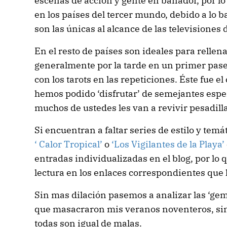
escenas de acción y gente en bañador, por l
en los países del tercer mundo, debido a lo b
son las únicas al alcance de las televisiones
En el resto de países son ideales para relle
generalmente por la tarde en un primer pa
con los tarots en las repeticiones. Éste fue e
hemos podido ‘disfrutar’ de semejantes esp
muchos de ustedes les van a revivir pesadilla
Si encuentran a faltar series de estilo y tem
‘ Calor Tropical’
o
‘Los Vigilantes de la Playa’
entradas individualizadas en el blog, por lo
lectura en los enlaces correspondientes que 
Sin mas dilación pasemos a analizar las ‘ge
que masacraron mis veranos noventeros, sin
todas son igual de malas.