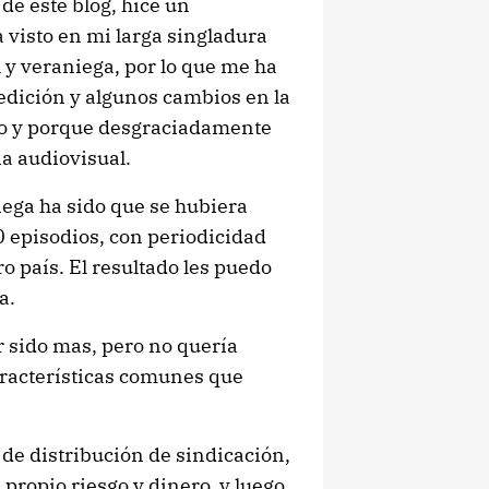
de este blog, hice un
a visto en mi larga singladura
al y veraniega, por lo que me ha
edición y algunos cambios en la
nto y porque desgraciadamente
a audiovisual.
niega ha sido que se hubiera
episodios, con periodicidad
 país. El resultado les puedo
a.
r sido mas, pero no quería
aracterísticas comunes que
de distribución de sindicación,
u propio riesgo y dinero, y luego