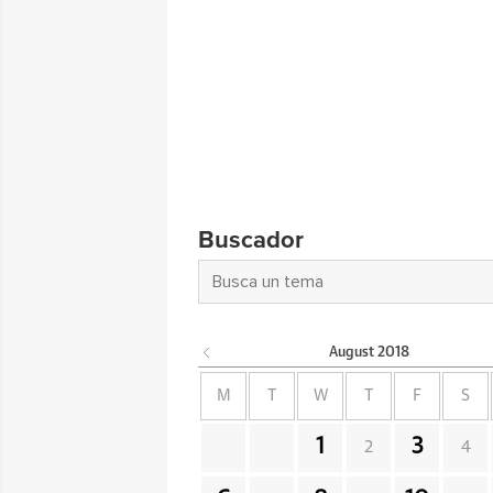
Buscador
August
2018
M
T
W
T
F
S
1
3
2
4