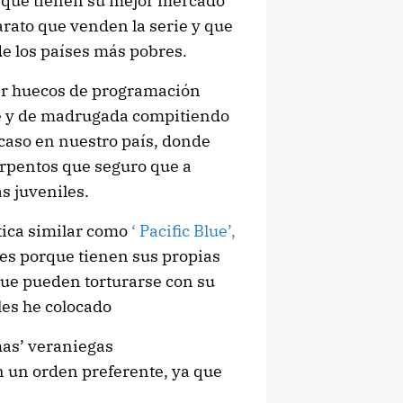
o que tienen su mejor mercado
arato que venden la serie y que
 de los países más pobres.
nar huecos de programación
se y de madrugada compitiendo
l caso en nuestro país, donde
erpentos que seguro que a
s juveniles.
ática similar como
‘ Pacific Blue’,
es porque tienen sus propias
 que pueden torturarse con su
les he colocado
mas’ veraniegas
 un orden preferente, ya que