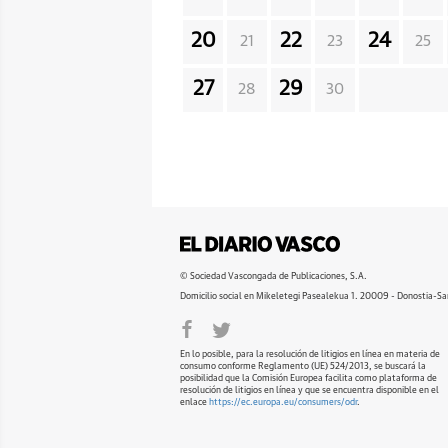
20
22
24
21
23
25
27
29
28
30
© Sociedad Vascongada de Publicaciones, S.A.
Domicilio social en Mikeletegi Pasealekua 1. 20009 - Donostia-Sa
En lo posible, para la resolución de litigios en línea en materia de
consumo conforme Reglamento (UE) 524/2013, se buscará la
posibilidad que la Comisión Europea facilita como plataforma de
resolución de litigios en línea y que se encuentra disponible en el
enlace
https://ec.europa.eu/consumers/odr
.