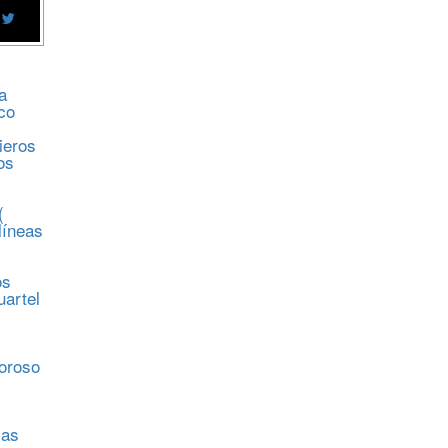
a
co
ieros
os
(
líneas
os
uartel
s
moroso
sas