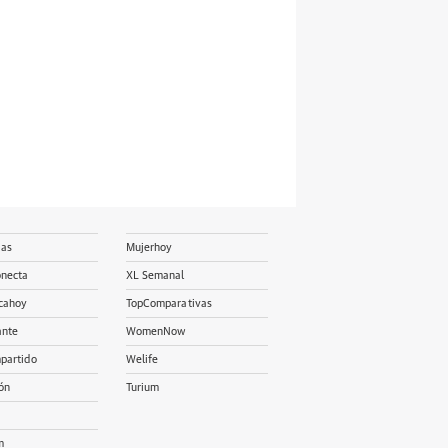
ias
Mujerhoy
onecta
XL Semanal
cahoy
TopComparativas
ante
WomenNow
partido
Welife
ón
Turium
m