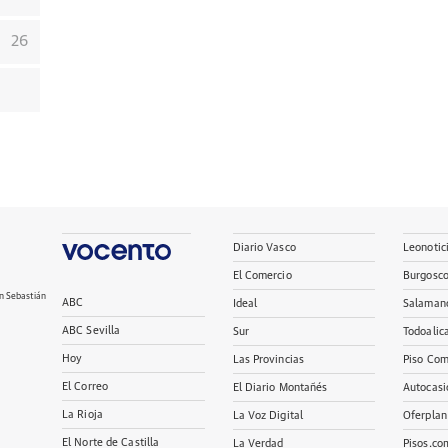
26
Diario Vasco
Leonotic
El Comercio
Burgosc
n Sebastián
ABC
Ideal
Salaman
ABC Sevilla
Sur
Todoalic
Hoy
Las Provincias
Piso Com
El Correo
El Diario Montañés
Autocasi
La Rioja
La Voz Digital
Oferplan
El Norte de Castilla
La Verdad
Pisos.co