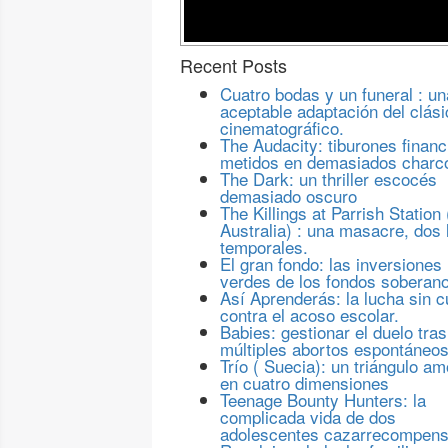
Recent Posts
Cuatro bodas y un funeral : un
aceptable adaptación del clási
cinematográfico.
The Audacity: tiburones financ
metidos en demasiados charc
The Dark: un thriller escocés
demasiado oscuro
The Killings at Parrish Station 
Australia) : una masacre, dos 
temporales.
El gran fondo: las inversiones
verdes de los fondos soberan
Así Aprenderás: la lucha sin c
contra el acoso escolar.
Babies: gestionar el duelo tras
múltiples abortos espontáneo
Trío ( Suecia): un triángulo a
en cuatro dimensiones
Teenage Bounty Hunters: la
complicada vida de dos
adolescentes cazarrecompen