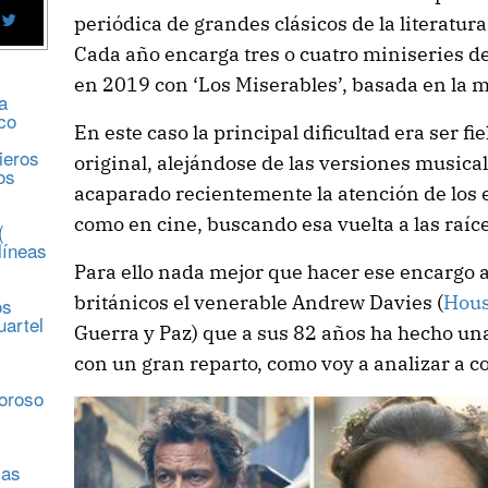
periódica de grandes clásicos de la literatu
Cada año encarga tres o cuatro miniseries d
en 2019 con ‘Los Miserables’, basada en la 
a
co
En este caso la principal dificultad era ser fie
ieros
original, alejándose de las versiones music
os
acaparado recientemente la atención de los 
como en cine, buscando esa vuelta a las raíces
(
líneas
Para ello nada mejor que hacer ese encargo a
británicos el venerable Andrew Davies (
Hous
os
uartel
Guerra y Paz) que a sus 82 años ha hecho un
con un gran reparto, como voy a analizar a c
s
moroso
sas