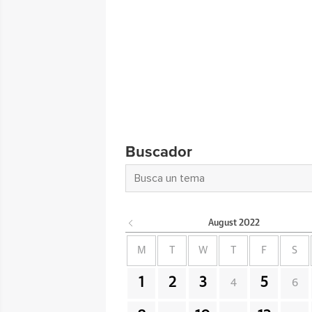
Buscador
August
2022
M
T
W
T
F
S
1
2
3
5
4
6