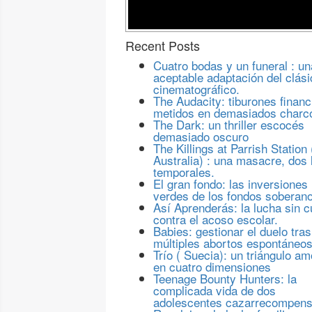
Recent Posts
Cuatro bodas y un funeral : un
aceptable adaptación del clási
cinematográfico.
The Audacity: tiburones financ
metidos en demasiados charc
The Dark: un thriller escocés
demasiado oscuro
The Killings at Parrish Station 
Australia) : una masacre, dos 
temporales.
El gran fondo: las inversiones
verdes de los fondos soberan
Así Aprenderás: la lucha sin c
contra el acoso escolar.
Babies: gestionar el duelo tras
múltiples abortos espontáneo
Trío ( Suecia): un triángulo a
en cuatro dimensiones
Teenage Bounty Hunters: la
complicada vida de dos
adolescentes cazarrecompen