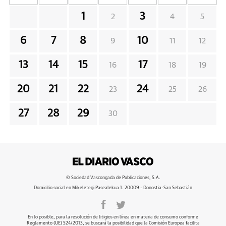
1
3
2
4
5
6
7
8
10
9
11
12
13
14
15
17
16
18
19
20
21
22
24
23
25
26
27
28
29
30
© Sociedad Vascongada de Publicaciones, S.A.
Domicilio social en Mikeletegi Pasealekua 1. 20009 - Donostia-San Sebastián
En lo posible, para la resolución de litigios en línea en materia de consumo conforme
Reglamento (UE) 524/2013, se buscará la posibilidad que la Comisión Europea facilita