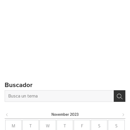
Buscador
November
2023
M
T
W
T
F
S
S