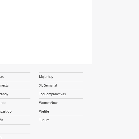
ias
Mujerhoy
onecta
XL Semanal
cahoy
TopComparativas
ante
WomenNow
partido
Welife
ón
Turium
m