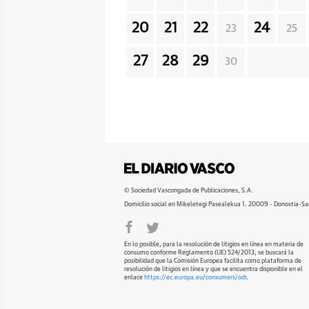
20
21
22
24
23
25
27
28
29
30
© Sociedad Vascongada de Publicaciones, S.A.
Domicilio social en Mikeletegi Pasealekua 1. 20009 - Donostia-Sa
En lo posible, para la resolución de litigios en línea en materia de
consumo conforme Reglamento (UE) 524/2013, se buscará la
posibilidad que la Comisión Europea facilita como plataforma de
resolución de litigios en línea y que se encuentra disponible en el
enlace
https://ec.europa.eu/consumers/odr
.