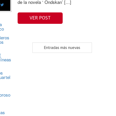
de la novela ‘ Ondskan’ […]
VER POST
a
co
ieros
os
Entradas más nuevas
(
líneas
os
uartel
s
moroso
sas