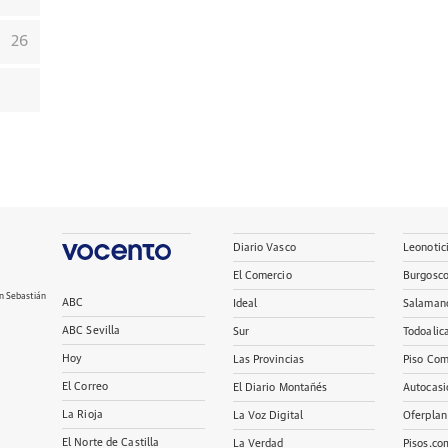
26
Diario Vasco
Leonotic
El Comercio
Burgosc
n Sebastián
ABC
Ideal
Salaman
ABC Sevilla
Sur
Todoalic
Hoy
Las Provincias
Piso Com
El Correo
El Diario Montañés
Autocasi
La Rioja
La Voz Digital
Oferplan
El Norte de Castilla
La Verdad
Pisos.co