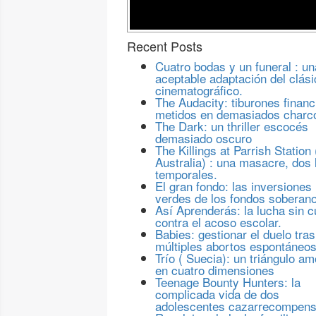
Recent Posts
Cuatro bodas y un funeral : un
aceptable adaptación del clási
cinematográfico.
The Audacity: tiburones financ
metidos en demasiados charc
The Dark: un thriller escocés
demasiado oscuro
The Killings at Parrish Station 
Australia) : una masacre, dos 
temporales.
El gran fondo: las inversiones
verdes de los fondos soberan
Así Aprenderás: la lucha sin c
contra el acoso escolar.
Babies: gestionar el duelo tras
múltiples abortos espontáneo
Trío ( Suecia): un triángulo a
en cuatro dimensiones
Teenage Bounty Hunters: la
complicada vida de dos
adolescentes cazarrecompen