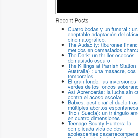
Recent Posts
Cuatro bodas y un funeral : un
aceptable adaptación del clási
cinematográfico.
The Audacity: tiburones financ
metidos en demasiados charc
The Dark: un thriller escocés
demasiado oscuro
The Killings at Parrish Station 
Australia) : una masacre, dos 
temporales.
El gran fondo: las inversiones
verdes de los fondos soberan
Así Aprenderás: la lucha sin c
contra el acoso escolar.
Babies: gestionar el duelo tras
múltiples abortos espontáneo
Trío ( Suecia): un triángulo a
en cuatro dimensiones
Teenage Bounty Hunters: la
complicada vida de dos
adolescentes cazarrecompen