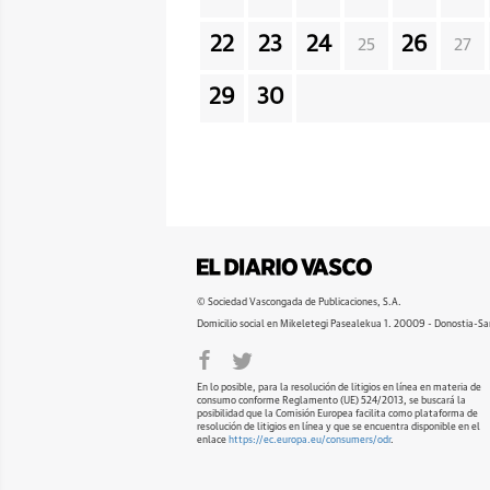
22
23
24
26
25
27
29
30
© Sociedad Vascongada de Publicaciones, S.A.
Domicilio social en Mikeletegi Pasealekua 1. 20009 - Donostia-Sa
En lo posible, para la resolución de litigios en línea en materia de
consumo conforme Reglamento (UE) 524/2013, se buscará la
posibilidad que la Comisión Europea facilita como plataforma de
resolución de litigios en línea y que se encuentra disponible en el
enlace
https://ec.europa.eu/consumers/odr
.