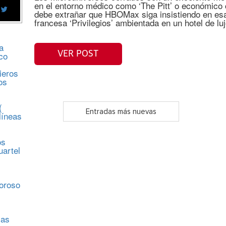
en el entorno médico como ‘The Pitt’ o económico 
debe extrañar que HBOMax siga insistiendo en esa
francesa ‘Privilegios’ ambientada en un hotel de lu
a
VER POST
co
ieros
os
(
Entradas más nuevas
líneas
os
uartel
s
moroso
sas