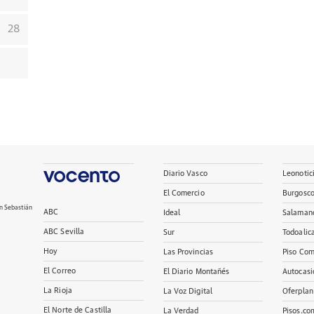
28
Diario Vasco
Leonotic
El Comercio
Burgosc
n Sebastián
ABC
Ideal
Salaman
ABC Sevilla
Sur
Todoalic
Hoy
Las Provincias
Piso Com
El Correo
El Diario Montañés
Autocasi
La Rioja
La Voz Digital
Oferplan
El Norte de Castilla
La Verdad
Pisos.co