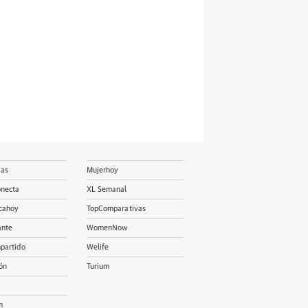
ias
Mujerhoy
onecta
XL Semanal
cahoy
TopComparativas
ante
WomenNow
partido
Welife
ón
Turium
m