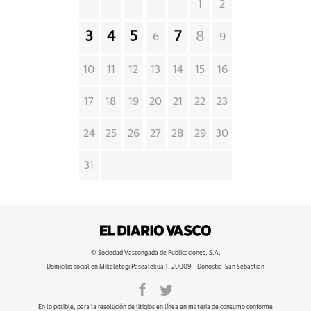
1
2
3
4
5
7
8
6
9
10
11
12
13
14
15
16
17
18
19
20
21
22
23
24
25
26
27
28
29
30
31
© Sociedad Vascongada de Publicaciones, S.A.
Domicilio social en Mikeletegi Pasealekua 1. 20009 - Donostia-San Sebastián
En lo posible, para la resolución de litigios en línea en materia de consumo conforme