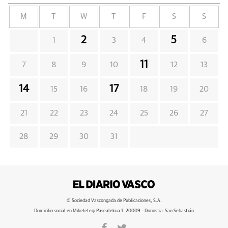
M
T
W
T
F
S
S
2
5
1
3
4
6
11
7
8
9
10
12
13
14
17
15
16
18
19
20
21
22
23
24
25
26
27
28
29
30
31
© Sociedad Vascongada de Publicaciones, S.A.
Domicilio social en Mikeletegi Pasealekua 1. 20009 - Donostia-San Sebastián