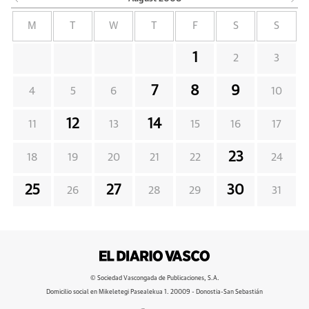
M
T
W
T
F
S
S
1
2
3
7
8
9
4
5
6
10
12
14
11
13
15
16
17
23
18
19
20
21
22
24
25
27
30
26
28
29
31
© Sociedad Vascongada de Publicaciones, S.A.
Domicilio social en Mikeletegi Pasealekua 1. 20009 - Donostia-San Sebastián