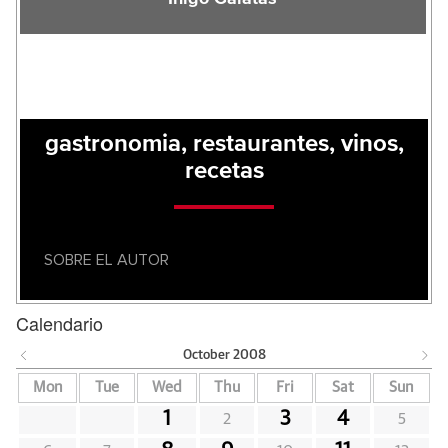
gastronomia, restaurantes, vinos,
recetas
SOBRE EL AUTOR
Calendario
October
2008
Mon
Tue
Wed
Thu
Fri
Sat
Sun
1
3
4
2
5