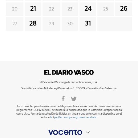
21
24
26
20
22
23
25
28
31
27
29
30
© Sociedad Vascongada de Publicaciones, S.A.
Domicilio social en Mikeletegi Pasealekua 1. 20009 - Donostia-San Sebastián
En lo posible, para la resolución de litigios en línea en materia de consumo conforme
Reglamento (UE) 524/2013, se buscará la posibilidad que la Comisión Europea facilita
como plataforma de resolución de litigios en línea y que se encuentra disponible en el
enlace
https://ec.europa.eu/consumers/odr
.