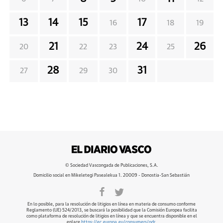
13
14
15
17
16
18
19
21
24
26
20
22
23
25
28
31
27
29
30
© Sociedad Vascongada de Publicaciones, S.A.
Domicilio social en Mikeletegi Pasealekua 1. 20009 - Donostia-San Sebastián
En lo posible, para la resolución de litigios en línea en materia de consumo conforme
Reglamento (UE) 524/2013, se buscará la posibilidad que la Comisión Europea facilita
como plataforma de resolución de litigios en línea y que se encuentra disponible en el
enlace
https://ec.europa.eu/consumers/odr
.