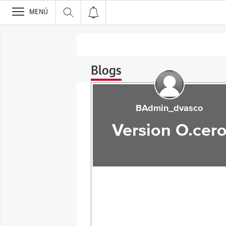
>
MENÚ
Blogs
BAdmin_dvasco
Version O.cer