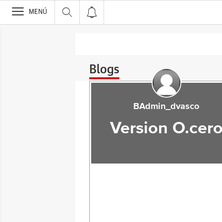
>
MENÚ
Blogs
BAdmin_dvasco
Version O.cer