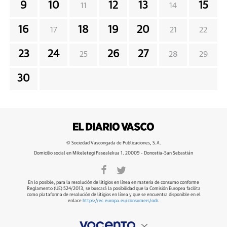
9
10
12
13
15
11
14
16
18
19
20
17
21
22
23
24
26
27
25
28
29
30
© Sociedad Vascongada de Publicaciones, S.A.
Domicilio social en Mikeletegi Pasealekua 1. 20009 - Donostia-San Sebastián
En lo posible, para la resolución de litigios en línea en materia de consumo conforme
Reglamento (UE) 524/2013, se buscará la posibilidad que la Comisión Europea facilita
como plataforma de resolución de litigios en línea y que se encuentra disponible en el
enlace
https://ec.europa.eu/consumers/odr
.