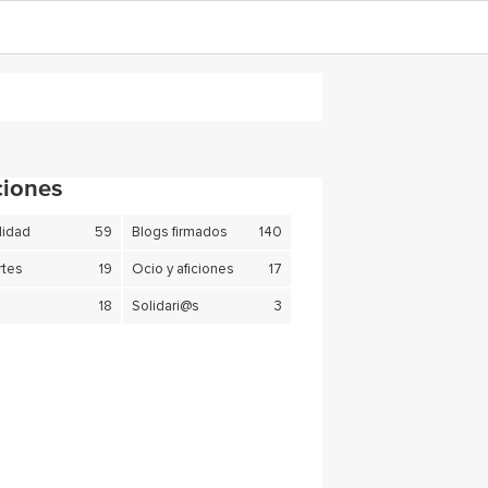
ciones
lidad
59
Blogs firmados
140
tes
19
Ocio y aficiones
17
18
Solidari@s
3