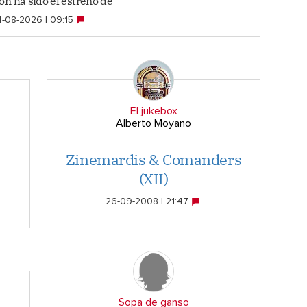
ón ha sido el estreno de
-08-2026 | 09:15
El jukebox
Alberto Moyano
Zinemardis & Comanders
(XII)
26-09-2008 | 21:47
Sopa de ganso