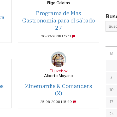
Iñigo Galatas
Programa de Mas
rs
Bus
Gastronomía para el sábado
27
26-09-2008 | 12:11
M
El jukebox
Alberto Moyano
3
es
Zinemardis & Comanders
10
(X)
25-09-2008 | 15:40
17
24