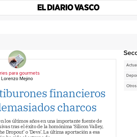
Sec
Actua
ries para gourmets
Depor
Lorenzo Mejino
Otros
tiburones financieros
demasiados charcos
 en los últimos años en una importante fuente de
sivas tras el éxito de la homónima ‘Silicon Valley,
e Dropout’ o ‘Devs’. La última aportación a esa