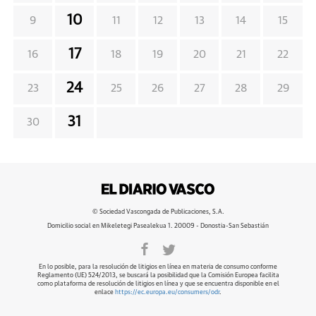
10
9
11
12
13
14
15
17
16
18
19
20
21
22
24
23
25
26
27
28
29
31
30
© Sociedad Vascongada de Publicaciones, S.A.
Domicilio social en Mikeletegi Pasealekua 1. 20009 - Donostia-San Sebastián
En lo posible, para la resolución de litigios en línea en materia de consumo conforme
Reglamento (UE) 524/2013, se buscará la posibilidad que la Comisión Europea facilita
como plataforma de resolución de litigios en línea y que se encuentra disponible en el
enlace
https://ec.europa.eu/consumers/odr
.