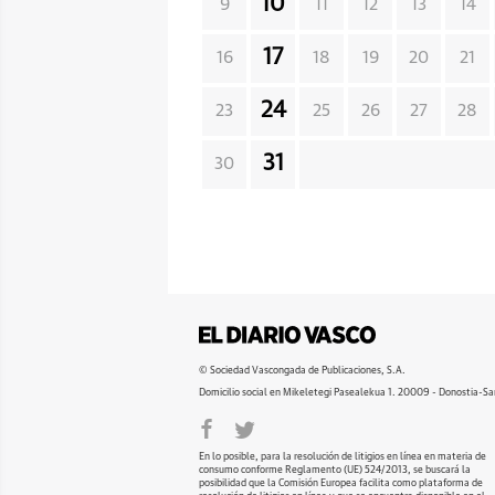
10
9
11
12
13
14
17
16
18
19
20
21
24
23
25
26
27
28
31
30
© Sociedad Vascongada de Publicaciones, S.A.
Domicilio social en Mikeletegi Pasealekua 1. 20009 - Donostia-Sa
En lo posible, para la resolución de litigios en línea en materia de
consumo conforme Reglamento (UE) 524/2013, se buscará la
posibilidad que la Comisión Europea facilita como plataforma de