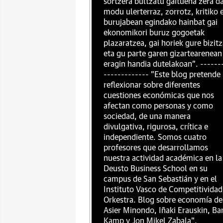
sortzera bultzatu gaituena zera da
modu ulerterraz, zorrotz, kritiko 
burujabean egindako hainbat gai
ekonomikori buruz gogoetak
plazaratzea, gai horiek gure bizit
eta gu parte garen gizartearenean
eragin handia dutelakoan". ------
------------- "Este blog pretende
reflexionar sobre diferentes
cuestiones económicas que nos
afectan como personas y como
sociedad, de una manera
divulgativa, rigurosa, crítica e
independiente. Somos cuatro
profesores que desarrollamos
nuestra actividad académica en la
Deusto Business School en su
campus de San Sebastián y en el
Instituto Vasco de Competitividad
Orkestra. Blog sobre economía de
Asier Minondo, Iñaki Erauskin, Ba
Kamp y Jon Mikel Zabala".