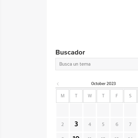
Buscador
October
2023
M
T
W
T
F
S
3
2
4
5
6
7