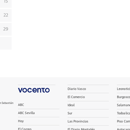
15
22
29
Diario Vasco
Leonotic
El Comercio
Burgosc
n Sebastián
ABC
Ideal
Salaman
ABC Sevilla
Sur
Todoalic
Hoy
Las Provincias
Piso Com
El Correo
El Diario Montañés
Autocasi