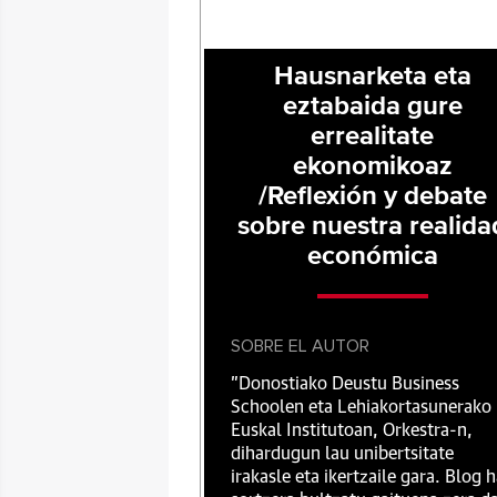
Hausnarketa eta
eztabaida gure
errealitate
ekonomikoaz
/Reflexión y debate
sobre nuestra realida
económica
SOBRE EL AUTOR
"Donostiako Deustu Business
Schoolen eta Lehiakortasunerako
Euskal Institutoan, Orkestra-n,
dihardugun lau unibertsitate
irakasle eta ikertzaile gara. Blog 