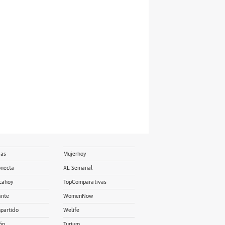
ias
Mujerhoy
onecta
XL Semanal
cahoy
TopComparativas
ante
WomenNow
partido
Welife
ón
Turium