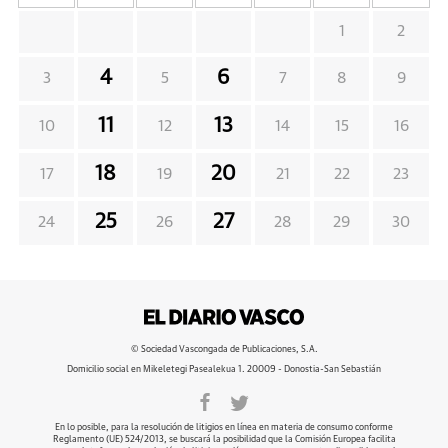
1
2
4
6
3
5
7
8
9
11
13
10
12
14
15
16
18
20
17
19
21
22
23
25
27
24
26
28
29
30
© Sociedad Vascongada de Publicaciones, S.A.
Domicilio social en Mikeletegi Pasealekua 1. 20009 - Donostia-San Sebastián
En lo posible, para la resolución de litigios en línea en materia de consumo conforme
Reglamento (UE) 524/2013, se buscará la posibilidad que la Comisión Europea facilita