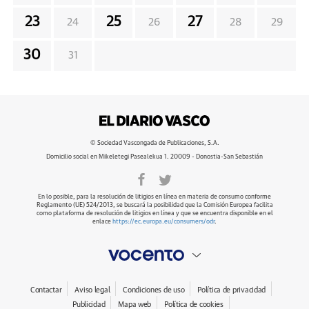
23
25
27
24
26
28
29
30
31
© Sociedad Vascongada de Publicaciones, S.A.
Domicilio social en Mikeletegi Pasealekua 1. 20009 - Donostia-San Sebastián
En lo posible, para la resolución de litigios en línea en materia de consumo conforme
Reglamento (UE) 524/2013, se buscará la posibilidad que la Comisión Europea facilita
como plataforma de resolución de litigios en línea y que se encuentra disponible en el
enlace
https://ec.europa.eu/consumers/odr
.
Contactar
Aviso legal
Condiciones de uso
Política de privacidad
Publicidad
Mapa web
Política de cookies