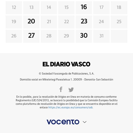
16
12
13
14
15
17
18
20
23
19
21
22
24
25
27
30
26
28
29
31
© Sociedad Vascongada de Publicaciones, S.A.
Domicilio social en Mikeletegi Pasealekua 1. 20009 - Donostia-San Sebastián
En lo posible, para la resolución de litigios en línea en materia de consumo conforme
Reglamento (UE) 524/2013, se buscará la posibilidad que la Comisión Europea facilita
como plataforma de resolución de litigios en línea y que se encuentra disponible en el
enlace
https://ec.europa.eu/consumers/odr
.