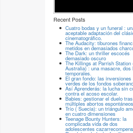
Recent Posts
Cuatro bodas y un funeral : un
aceptable adaptación del clási
cinematográfico.
The Audacity: tiburones financ
metidos en demasiados charc
The Dark: un thriller escocés
demasiado oscuro
The Killings at Parrish Station 
Australia) : una masacre, dos 
temporales.
El gran fondo: las inversiones
verdes de los fondos soberan
Así Aprenderás: la lucha sin c
contra el acoso escolar.
Babies: gestionar el duelo tras
múltiples abortos espontáneo
Trío ( Suecia): un triángulo a
en cuatro dimensiones
Teenage Bounty Hunters: la
complicada vida de dos
adolescentes cazarrecompen