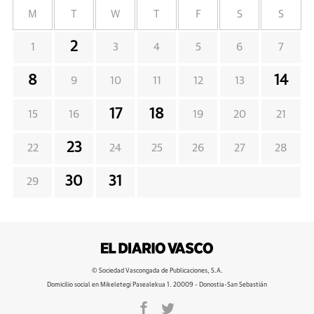
M
T
W
T
F
S
S
2
1
3
4
5
6
7
8
14
9
10
11
12
13
17
18
15
16
19
20
21
23
22
24
25
26
27
28
30
31
29
© Sociedad Vascongada de Publicaciones, S.A.
Domicilio social en Mikeletegi Pasealekua 1. 20009 - Donostia-San Sebastián