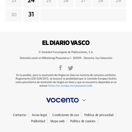
24
23
25
26
27
28
29
31
30
© Sociedad Vascongada de Publicaciones, S.A.
Domicilio social en Mikeletegi Pasealekua 1. 20009 - Donostia-San Sebastián
En lo posible, para la resolución de litigios en línea en materia de consumo conforme
Reglamento (UE) 524/2013, se buscará la posibilidad que la Comisión Europea facilita
como plataforma de resolución de litigios en línea y que se encuentra disponible en el
enlace
https://ec.europa.eu/consumers/odr
.
Contactar
Aviso legal
Condiciones de uso
Política de privacidad
Publicidad
Mapa web
Política de cookies