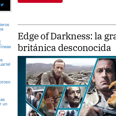
ieros
os
Edge of Darkness: la g
(
británica desconocida
líneas
os
uartel
s
moroso
sas
r un