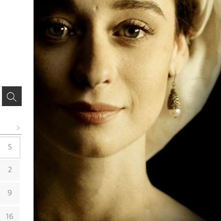
S
2
9
16