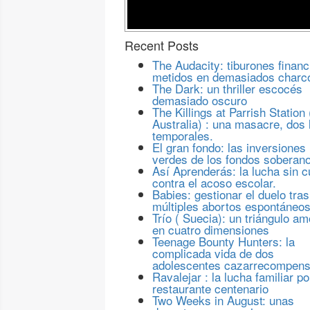
Recent Posts
The Audacity: tiburones financ
metidos en demasiados charc
The Dark: un thriller escocés
demasiado oscuro
The Killings at Parrish Station 
Australia) : una masacre, dos 
temporales.
El gran fondo: las inversiones
verdes de los fondos soberan
Así Aprenderás: la lucha sin c
contra el acoso escolar.
Babies: gestionar el duelo tras
múltiples abortos espontáneo
Trío ( Suecia): un triángulo a
en cuatro dimensiones
Teenage Bounty Hunters: la
complicada vida de dos
adolescentes cazarrecompen
Ravalejar : la lucha familiar po
restaurante centenario
Two Weeks in August: unas