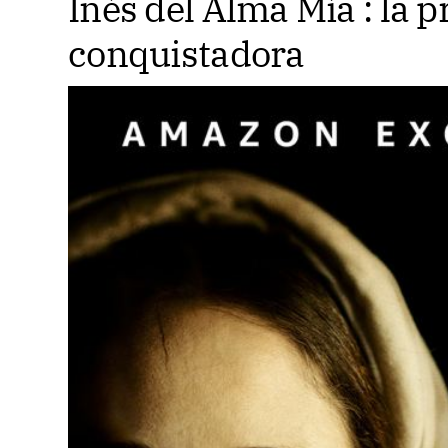
Inés del Alma Mía : la 
conquistadora