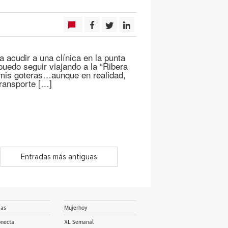
acudir a una clínica en la punta
puedo seguir viajando a la “Ribera
e mis goteras…aunque en realidad,
transporte […]
Entradas más antiguas
ias
Mujerhoy
onecta
XL Semanal