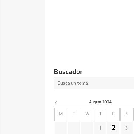
Buscador
August
2024
M
T
W
T
F
S
2
1
3