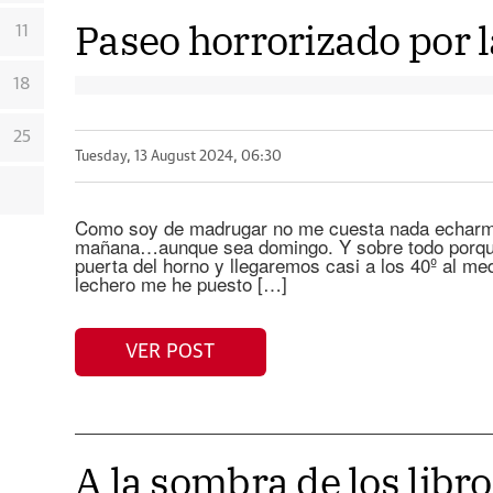
Paseo horrorizado por 
11
18
25
Tuesday, 13 August 2024, 06:30
Como soy de madrugar no me cuesta nada echarme a
mañana…aunque sea domingo. Y sobre todo porque 
puerta del horno y llegaremos casi a los 40º al med
lechero me he puesto […]
VER POST
A la sombra de los libr