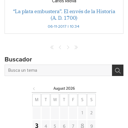
Carlos Rilova
“La plata embustera”. El envés de la Historia
(A. D. 1700)
06-11-2017 | 10:34
Buscador
August
2026
M
T
W
T
F
S
S
1
2
3
8
4
5
6
7
9