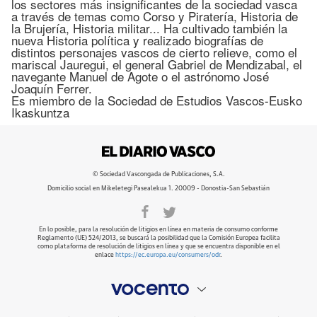
los sectores más insignificantes de la sociedad vasca
a través de temas como Corso y Piratería, Historia de
la Brujería, Historia militar... Ha cultivado también la
nueva Historia política y realizado biografías de
distintos personajes vascos de cierto relieve, como el
mariscal Jauregui, el general Gabriel de Mendizabal, el
navegante Manuel de Agote o el astrónomo José
Joaquín Ferrer.
Es miembro de la Sociedad de Estudios Vascos-Eusko
Ikaskuntza
© Sociedad Vascongada de Publicaciones, S.A.
Domicilio social en Mikeletegi Pasealekua 1. 20009 - Donostia-San Sebastián
En lo posible, para la resolución de litigios en línea en materia de consumo conforme
Reglamento (UE) 524/2013, se buscará la posibilidad que la Comisión Europea facilita
como plataforma de resolución de litigios en línea y que se encuentra disponible en el
enlace
https://ec.europa.eu/consumers/odr
.