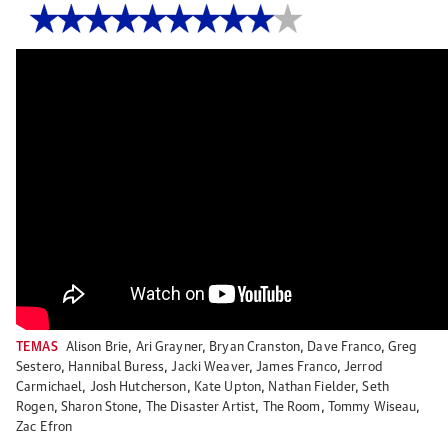
TEMAS
Alison Brie
,
Ari Grayner
,
Bryan Cranston
,
Dave Franco
,
Greg
Sestero
,
Hannibal Buress
,
Jacki Weaver
,
James Franco
,
Jerrod
Carmichael
,
Josh Hutcherson
,
Kate Upton
,
Nathan Fielder
,
Seth
Rogen
,
Sharon Stone
,
The Disaster Artist
,
The Room
,
Tommy Wiseau
,
Zac Efron