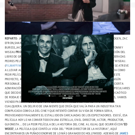
The Disaster Artist: Adaptación del libro de Greg Sestero, que habla sobre la
producción de una de las consideradas peores películas de la historia, "The
Room", dirigida en el 2003 por Tommy Wiseau. /
THE DISASTER ARTIST
TÍTULO
ORIGINAL
: THE DISASTER ARTIST
AÑO
: 2017
DURACIÓN
: 98 MINUTOS
PAÍS
: ESTADOS UNIDOS
DIRECTOR
: JAMES FRANCO
GUION
: SCOTT NEUSTADTER Y MICHAEL H. WEBER (BASADO EN EL
LIBRO DE GREG SESTERO)
MÚSICA
: DAVE PORTER
FOTOGRAFÍA
: BRANDON TROST
REPARTO
:
JAMES FRANCO,
DAVE FRANCO,
ALISON BRIE,
JOSH HUTCHERSON,
SETH ROGEN,
ZAC
EFRON,
SHARON STONE,
BRYAN CRANSTON,
KATE UPTON,
ARI GRAYNER,
HANNIBAL
BURESS,
JACKI WEAVER,
NATHAN FIELDER,
JERROD CARMICHAEL, GREG SESTERO Y TOMMY
WISEAU
PRODUCTORA
: NEW LINE CINEMA
GÉNERO
: COMEDIA / BIOGRÁFICO ADAPTACIÓN DEL
LIBRO DE GREG SESTERO, QUE HABLA SOBRE LA PRODUCCIÓN DE UNA DE LAS CONSIDERADAS
PEORES PELÍCULAS DE LA HISTORIA, "THE ROOM", DIRIGIDA EN EL 2003 POR TOMMY WISEAU.
(
FILMAFFINITY
) AL IGUAL QUE HICIERA
TIM BURTON
CON
'ED WOOD'
,
JAMES FRANCO
SE ATREVE
A LLEVAR AL CINE EL PROCESO DE RODAJE DE
'THE ROOM'
, LA QUE ESTÁ CONSIDERADA COMO
PEOR PELÍCULA DE LA HISTORIA. EL MAYOR DE LOS
FRANCO
SE TOMA MUY EN SERIO ESTE
PROYECTO, ASÍ QUE NO TE ESPERES QUE CAIGA EN PARODIAS O EN RIDICULIZAR A NINGÚN
PERSONAJE. LO MEJOR DE LA COMEDIA DE
'THE DISASTER ARTIST'
ES ESE RESPETO Y CIERTA
ADMIRACIÓN QUE MUESTRAN LOS HERMANOS
FRANCO
POR ESTOS PERSONAJES TAN PECULIARES
QUE DECIDIERON HACER CARRERA EN HOLLYWOOD.
LA PELÍCULA NARRA EL PROCESO CAÓTICO
DE RODAJE DE
'THE ROOM'
. DESDE EL MISMÍSIMO HISTRIONISMO DE LOS PERSONAJES, VAMOS
VIENDO PASO A PASO LO QUE TUVO QUE SER UN PROCESO DE RODAJE INFERNAL PARA
CUALQUIERA. UN DELIRIO DE UNA MENTE QUE CREÍA QUE VALÍA PARA UN INDUSTRIA TAN
COMPLICADA COMO LA DEL CINE Y QUE INTENTÓ CONTAR SU VIDA DE FORMA SERIA,
PROVOCANDO FINALMENTE EL ESTALLIDO EN CARCAJADAS DE LOS ESPECTADORES. ESO SÍ, ESA
PELÍCULA HOY LE HA CONVERTIDO EN UNA ESTRELLA, EN EL DIRECTOR, ACTOR, PRODUCTOR,
GUIONISTA... DE LA PEOR PELÍCULA DE LA HISTORIA DEL CINE. AL IGUAL QUE OCURRIÓ CON
'ED
WOOD'
, LA PELÍCULA QUE CONTÓ LA VIDA DEL "PEOR DIRECTOR DE LA HISTORIA", AQUÍ
ENCONTRAMOS UN PUÑADO ENORME DE LO MÁS GRANADO DE HOLLYWOOD. ADEMÁS DE
JAMES