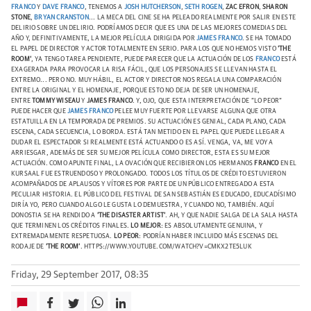
FRANCO
Y
DAVE FRANCO
, TENEMOS A
JOSH HUTCHERSON
,
SETH ROGEN
,
ZAC EFRON
,
SHARON
STONE
,
BRYAN CRANSTON
... LA MECA DEL CINE SE HA PELEADO REALMENTE POR SALIR EN ESTE
DELIRIO SOBRE UN DELIRIO.
PODRÍAMOS DECIR QUE ES UNA DE LAS MEJORES COMEDIAS DEL
AÑO Y, DEFINITIVAMENTE, LA MEJOR PELÍCULA DIRIGIDA POR
JAMES FRANCO
. SE HA TOMADO
EL PAPEL DE DIRECTOR Y ACTOR TOTALMENTE EN SERIO. PARA LOS QUE NO HEMOS VISTO
'THE
ROOM
'
, YA TENGO TAREA PENDIENTE, PUEDE PARECER QUE LA ACTUACIÓN DE LOS
FRANCO
ESTÁ
EXAGERADA PARA PROVOCAR LA RISA FÁCIL, QUE LOS PERSONAJES SE LLEVAN HASTA EL
EXTREMO... PERO NO. MUY HÁBIL, EL ACTOR Y DIRECTOR NOS REGALA UNA COMPARACIÓN
ENTRE LA ORIGINAL Y EL HOMENAJE, PORQUE ESTO NO DEJA DE SER UN HOMENAJE,
ENTRE
TOMMY WISEAU
Y
JAMES FRANCO
. Y, OJO, QUE ESTA INTERPRETACIÓN DE "LO PEOR"
PUEDE HACER QUE
JAMES FRANCO
PELEE MUY FUERTE POR LLEVARSE ALGUNA QUE OTRA
ESTATUILLA EN LA TEMPORADA DE PREMIOS. SU ACTUACIÓN ES GENIAL, CADA PLANO, CADA
ESCENA, CADA SECUENCIA, LO BORDA. ESTÁ TAN METIDO EN EL PAPEL QUE PUEDE LLEGAR A
DUDAR EL ESPECTADOR SI REALMENTE ESTÁ ACTUANDO O ES ASÍ. VENGA, VA, ME VOY A
ARRIESGAR, ADEMÁS DE SER SU MEJOR PELÍCULA COMO DIRECTOR, ESTA ES SU MEJOR
ACTUACIÓN.
COMO APUNTE FINAL, LA OVACIÓN QUE RECIBIERON LOS HERMANOS
FRANCO
EN EL
KURSAAL FUE ESTRUENDOSO Y PROLONGADO. TODOS LOS TÍTULOS DE CRÉDITO ESTUVIERON
ACOMPAÑADOS DE APLAUSOS Y VÍTORES POR PARTE DE UN PÚBLICO ENTREGADO A ESTA
PECULIAR HISTORIA. EL PÚBLICO DEL FESTIVAL DE SAN SEBASTIÁN ES EDUCADO, EDUCADÍSIMO
DIRÍA YO, PERO CUANDO ALGO LE GUSTA LO DEMUESTRA, Y CUANDO NO, TAMBIÉN. AQUÍ
DONOSTIA SE HA RENDIDO A
'THE DISASTER ARTIST'
. AH, Y QUE NADIE SALGA DE LA SALA HASTA
QUE TERMINEN LOS CRÉDITOS FINALES.
LO MEJOR
: ES ABSOLUTAMENTE GENUINA, Y
EXTREMADAMENTE RESPETUOSA.
LO PEOR
: PODRÍAN HABER INCLUIDO MÁS ESCENAS DEL
RODAJE DE
'THE ROOM'
.
HTTPS://WWW.YOUTUBE.COM/WATCH?V=CMKX2TE5LUK
Friday, 29 September 2017, 08:35