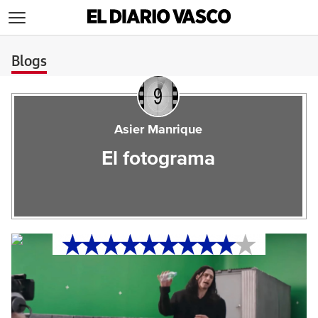
>
Blogs
Asier Manrique
El fotograma
‘The Disaster Artist’,
genialidad absoluta de
James Franco