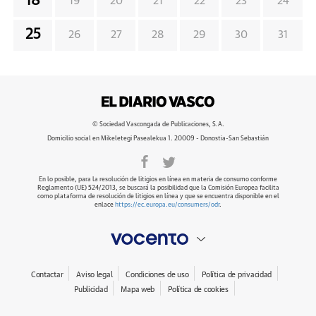
18
19
20
21
22
23
24
25
26
27
28
29
30
31
© Sociedad Vascongada de Publicaciones, S.A.
Domicilio social en Mikeletegi Pasealekua 1. 20009 - Donostia-San Sebastián
En lo posible, para la resolución de litigios en línea en materia de consumo conforme
Reglamento (UE) 524/2013, se buscará la posibilidad que la Comisión Europea facilita
como plataforma de resolución de litigios en línea y que se encuentra disponible en el
enlace
https://ec.europa.eu/consumers/odr
.
Contactar
Aviso legal
Condiciones de uso
Política de privacidad
Publicidad
Mapa web
Política de cookies