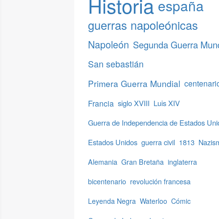
Historia
españa
guerras napoleónicas
Napoleón
Segunda Guerra Mund
San sebastián
Primera Guerra Mundial
centenari
Francia
siglo XVIII
Luis XIV
Guerra de Independencia de Estados Uni
Estados Unidos
guerra civil
1813
Nazis
Alemania
Gran Bretaña
inglaterra
bicentenario
revolución francesa
Leyenda Negra
Waterloo
Cómic