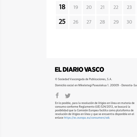
18
19
20
21
22
23
25
26
27
28
29
30
© Sociedad Vascongada de Publicaciones, S.A.
Domicilio social en Mikeletegi Pasealekua 1. 20009 - Donostia-Sa
En lo posible, para la resolución de litigios en línea en materia de
consumo conforme Reglamento (UE) 524/2013, se buscará la
posibilidad que la Comisión Europea facilita como plataforma de
resolución de litigios en línea y que se encuentra disponible en el
enlace
https://ec.europa.eu/consumers/odr
.