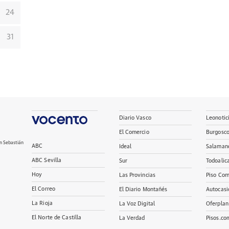
24
31
Diario Vasco
Leonotic
El Comercio
Burgosc
n Sebastián
ABC
Ideal
Salaman
ABC Sevilla
Sur
Todoalic
Hoy
Las Provincias
Piso Com
El Correo
El Diario Montañés
Autocasi
La Rioja
La Voz Digital
Oferplan
El Norte de Castilla
La Verdad
Pisos.co