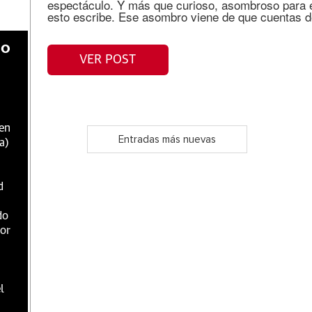
espectáculo. Y más que curioso, asombroso para el
esto escribe. Ese asombro viene de que cuentas de
do
VER POST
 en
Entradas más nuevas
a)
d
do
dor
l