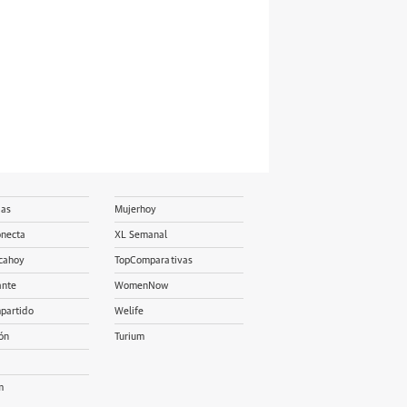
ias
Mujerhoy
onecta
XL Semanal
cahoy
TopComparativas
ante
WomenNow
partido
Welife
ón
Turium
m