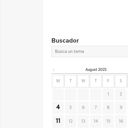
Buscador
August
2025
M
T
W
T
F
S
1
2
4
5
6
7
8
9
11
12
13
14
15
16