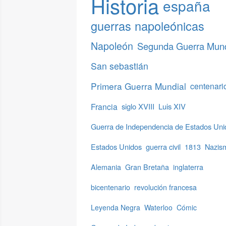
Historia
españa
guerras napoleónicas
Napoleón
Segunda Guerra Mund
San sebastián
Primera Guerra Mundial
centenari
Francia
siglo XVIII
Luis XIV
Guerra de Independencia de Estados Uni
Estados Unidos
guerra civil
1813
Nazis
Alemania
Gran Bretaña
inglaterra
bicentenario
revolución francesa
Leyenda Negra
Waterloo
Cómic