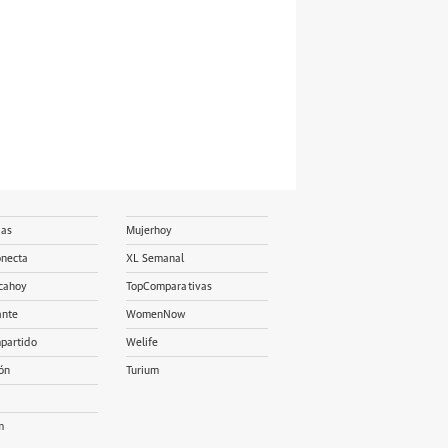
ias
Mujerhoy
onecta
XL Semanal
cahoy
TopComparativas
ante
WomenNow
partido
Welife
ón
Turium
m