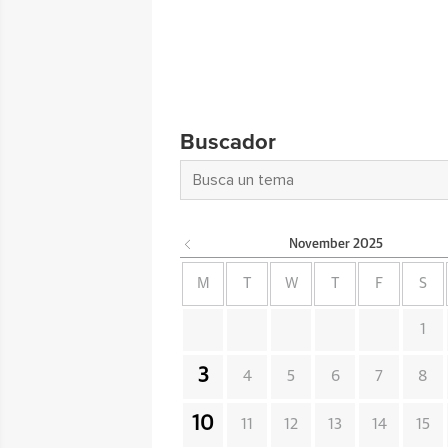
Buscador
November
2025
M
T
W
T
F
S
1
3
4
5
6
7
8
10
11
12
13
14
15