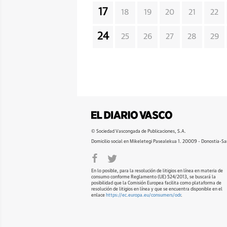
17
18
19
20
21
22
24
25
26
27
28
29
© Sociedad Vascongada de Publicaciones, S.A.
Domicilio social en Mikeletegi Pasealekua 1. 20009 - Donostia-Sa
En lo posible, para la resolución de litigios en línea en materia de
consumo conforme Reglamento (UE) 524/2013, se buscará la
posibilidad que la Comisión Europea facilita como plataforma de
resolución de litigios en línea y que se encuentra disponible en el
enlace
https://ec.europa.eu/consumers/odr
.