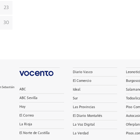
23
30
Diario Vasco
Leonotic
El Comercio
Burgosc
n Sebastián
ABC
Ideal
Salaman
ABC Sevilla
Sur
Todoalic
Hoy
Las Provincias
Piso Com
El Correo
El Diario Montañés
Autocasi
La Rioja
La Voz Digital
Oferplan
El Norte de Castilla
La Verdad
Pisos.co