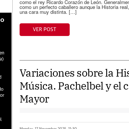
como el rey Ricardo Corazón de León. Generalmen
como un perfecto caballero aunque la Historia real
una cara muy distinta. […]
do
VER POST
 en
a)
Variaciones sobre la His
d
Música. Pachelbel y el 
do
Mayor
dor
l