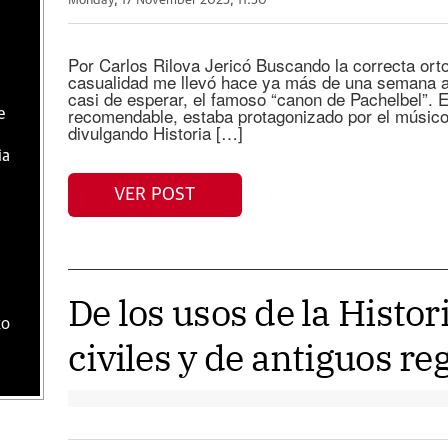
Monday, 17 November 2025, 11:30
Por Carlos Rilova Jericó Buscando la correcta orto
casualidad me llevó hace ya más de una semana a
casi de esperar, el famoso “canon de Pachelbel”. E
recomendable, estaba protagonizado por el músico
e
divulgando Historia […]
ia
VER POST
De los usos de la Histor
ko
civiles y de antiguos r