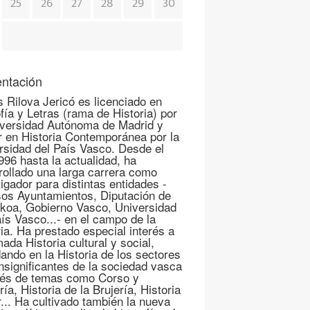
25
26
27
28
29
30
ntación
s Rilova Jericó es licenciado en
fía y Letras (rama de Historia) por
iversidad Autónoma de Madrid y
r en Historia Contemporánea por la
rsidad del País Vasco. Desde el
996 hasta la actualidad, ha
rollado una larga carrera como
igador para distintas entidades -
sos Ayuntamientos, Diputación de
koa, Gobierno Vasco, Universidad
aís Vasco...- en el campo de la
ria. Ha prestado especial interés a
mada Historia cultural y social,
ando en la Historia de los sectores
nsignificantes de la sociedad vasca
vés de temas como Corso y
ría, Historia de la Brujería, Historia
r... Ha cultivado también la nueva