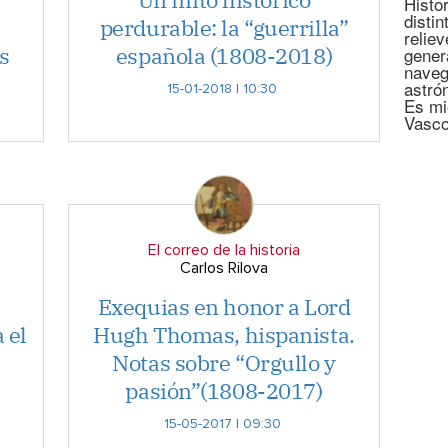
Histor
disti
perdurable: la “guerrilla”
relie
s
española (1808-2018)
gener
naveg
astró
15-01-2018 | 10:30
Es mi
Vasco
El correo de la historia
Carlos Rilova
Exequias en honor a Lord
 el
Hugh Thomas, hispanista.
Notas sobre “Orgullo y
pasión”(1808-2017)
15-05-2017 | 09:30