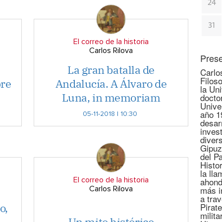
24
31
El correo de la historia
Carlos Rilova
Prese
La gran batalla de
Carlo
Filoso
bre
Andalucía. A Álvaro de
la Un
Luna, in memoriam
docto
Unive
año 1
05-11-2018 | 10:30
desar
invest
diver
Gipuz
del P
Histo
la lla
ahond
El correo de la historia
más i
Carlos Rilova
a tra
o,
Pirate
milita
Un mito histórico