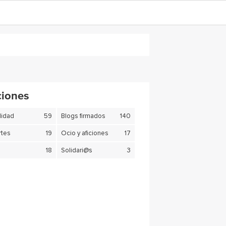
ciones
lidad
59
Blogs firmados
140
tes
19
Ocio y aficiones
17
18
Solidari@s
3