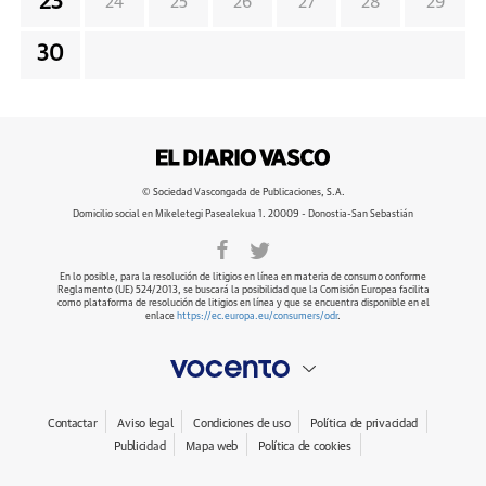
23
24
25
26
27
28
29
30
© Sociedad Vascongada de Publicaciones, S.A.
Domicilio social en Mikeletegi Pasealekua 1. 20009 - Donostia-San Sebastián
En lo posible, para la resolución de litigios en línea en materia de consumo conforme
Reglamento (UE) 524/2013, se buscará la posibilidad que la Comisión Europea facilita
como plataforma de resolución de litigios en línea y que se encuentra disponible en el
enlace
https://ec.europa.eu/consumers/odr
.
Contactar
Aviso legal
Condiciones de uso
Política de privacidad
Publicidad
Mapa web
Política de cookies