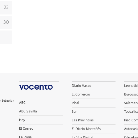
23
30
Diario Vasco
Leonotic
El Comercio
Burgosc
n Sebastián
ABC
Ideal
Salaman
ABC Sevilla
Sur
Todoalic
Hoy
Las Provincias
Piso Com
El Correo
El Diario Montañés
Autocasi
La Rioja
La Voz Digital
Oferplan