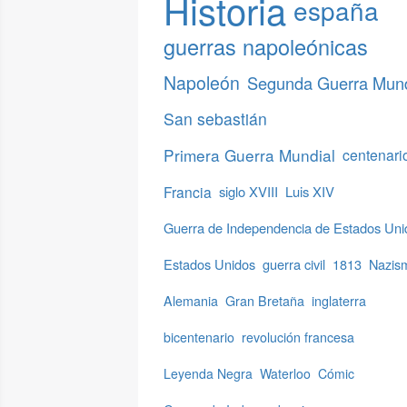
Historia
españa
guerras napoleónicas
Napoleón
Segunda Guerra Mund
San sebastián
Primera Guerra Mundial
centenari
Francia
siglo XVIII
Luis XIV
Guerra de Independencia de Estados Uni
Estados Unidos
guerra civil
1813
Nazis
Alemania
Gran Bretaña
inglaterra
bicentenario
revolución francesa
Leyenda Negra
Waterloo
Cómic