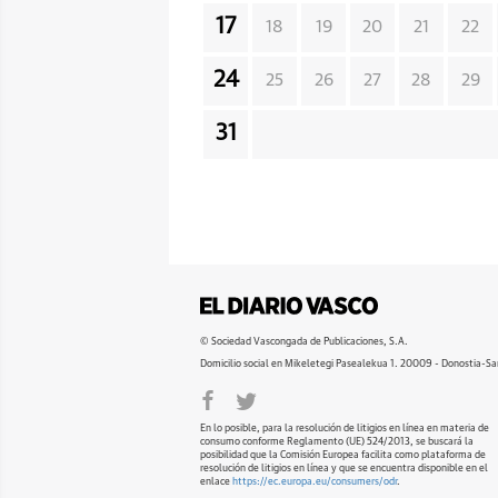
17
18
19
20
21
22
24
25
26
27
28
29
31
© Sociedad Vascongada de Publicaciones, S.A.
Domicilio social en Mikeletegi Pasealekua 1. 20009 - Donostia-Sa
En lo posible, para la resolución de litigios en línea en materia de
consumo conforme Reglamento (UE) 524/2013, se buscará la
posibilidad que la Comisión Europea facilita como plataforma de
resolución de litigios en línea y que se encuentra disponible en el
enlace
https://ec.europa.eu/consumers/odr
.