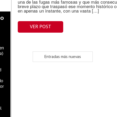
una de las fugas más famosas y que más consecu
breve plazo que traspasó ese momento histórico c
en apenas un instante, con una vasta […]
do
VER POST
 en
a)
Entradas más nuevas
d
do
dor
l