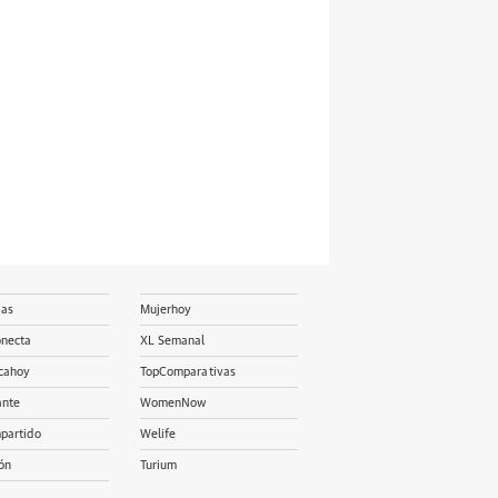
ias
Mujerhoy
onecta
XL Semanal
cahoy
TopComparativas
ante
WomenNow
partido
Welife
ón
Turium